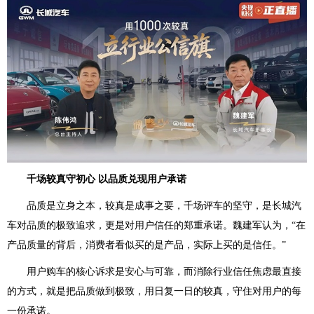
千场较真守初心 以品质兑现用户承诺
品质是立身之本，较真是成事之要，千场评车的坚守，是长城汽
车对品质的极致追求，更是对用户信任的郑重承诺。魏建军认为，“在
产品质量的背后，消费者看似买的是产品，实际上买的是信任。”
用户购车的核心诉求是安心与可靠，而消除行业信任焦虑最直接
的方式，就是把品质做到极致，用日复一日的较真，守住对用户的每
一份承诺。