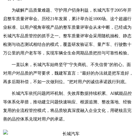
为破解产品质量难题、守护用户切身利益，长城汽车于2005年开
启整车质量评审会。历经21年发展，累计举办近1000场。这个超越行
业标准、以用户视角审视产品的整车质量评审会从未中断，已经成为
长城汽车品质管控的抓手之一。整车质量评审会采用随机抽检、静态
检测与动态测试相结合的模式，覆盖研发验证车、量产车、行驶数十
万公里的用户老车等，实现车辆全生命周期品质把控与可靠性检验。
一直以来，长城汽车始终坚守“宁失商机、不失信誉”的初心。面
对用户对品质的严苛要求，魏建军直言：“最好的办法就是把车造好，
再多后期补偿，不如一次做到位。”把对用户的诚信承诺践行到底。
长城汽车依托问题闭环机制、失效库数据持续积累、AI赋能品控
等体系化举措，推动建立问题快速响应、根源追溯、整改落地、经验
复用的全流程管控模式，将品质较真深度融入企业文化，用硬核且完
善的品控体系兑现对用户的承诺。