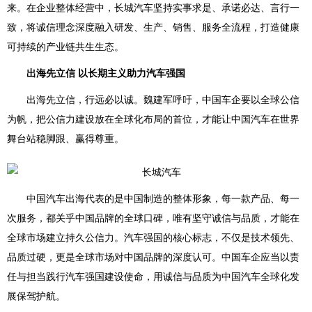
来。在企业整体经营中，长城汽车坚持实事求是、承诺必达、言行一
致，将诚信理念深度融入研发、生产、销售、服务全流程，打造健康
可持续的产业链共生生态。
出海先立信 以长期主义助力汽车强国
出海先立信，行远必以诚。魏建军呼吁，中国车企要以全球公信
为帆，把公信力建设放在全球化布局的首位，才能让中国汽车在世界
舞台站稳脚跟、赢得尊重。
中国汽车出海代表的是中国制造的整体形象，每一款产品、每一
次服务，都关乎中国品牌的全球口碑，唯有坚守诚信与品质，才能在
全球市场建立持久公信力。汽车强国的核心标志，不仅是技术领先、
品质过硬，更是全球市场对中国品牌的深度认可。中国车企应当以责
任与担当践行汽车强国建设使命，用诚信与品质为中国汽车全球化发
展保驾护航。