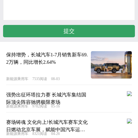
保持增势，长城汽车1-7月销售新车69.
2万辆，同比增长2.64%
新能源乘用车
7535阅读
08-03
强势出征环塔拉力赛 长城汽车集结国
际顶尖阵容驰骋极限赛场
新能源乘用车
9782阅读
05-16
赛场铸魂 文化向上!长城汽车赛车文化
日燃动北京车展，赋能中国汽车运动进
新能源乘用车
8321阅读
04-26
阶